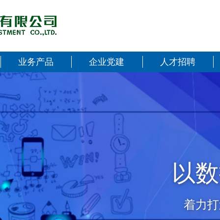
业务产品
企业党建
人才招聘
以数
着力打