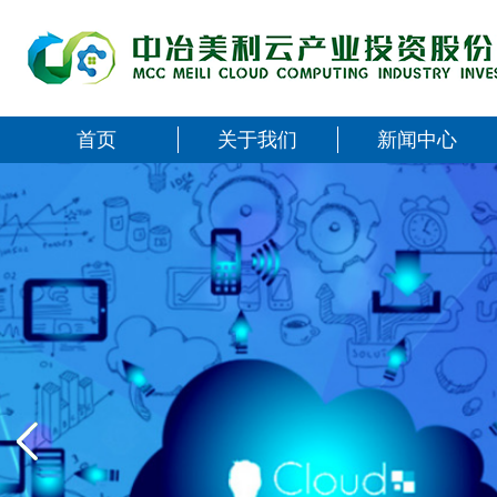
首页
关于我们
新闻中心