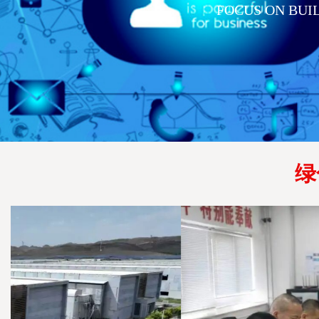
FOCUS ON BUI
绿