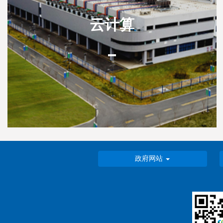
云计算
政府网站