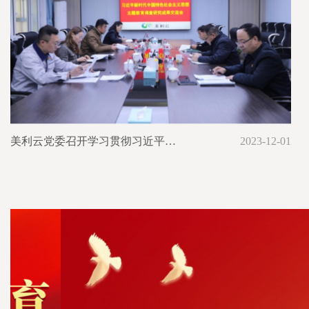
美利云党委召开学习贯彻习近平新时代中国特色社会主义思想主题教育调研成果交流研讨会
2023-12-01