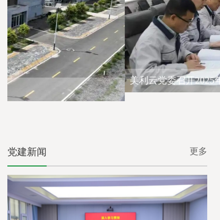
美利云党委召开2025年度党员领导干部民主生活会
党建新闻
更多