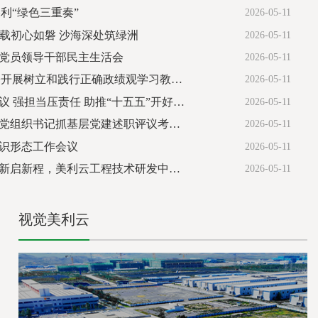
青山对青春的期许。长成守护黄河的绿色屏障。志愿者们
利“绿色三重奏”
2026-05-11
和榆树稳稳立在砂石地上。青春与大地最动人的合影。美
五载初心如磐 沙海深处筑绿洲
2026-05-11
新锐力量并肩而立。美利云青年的生态坚守。美利青年的
度党员领导干部民主生活会
2026-05-11
石地上聚成熊熊燃烧的青春之火。
开展树立和践行正确政绩观学习教育工作
2026-05-11
 强担当压责任 助推“十五五”开好局起好步
2026-05-11
绿
度党组织书记抓基层党建述职评议考核会
2026-05-11
学习教育|美利云党委部署开展树立和践行正确政绩观学习教育工作
识形态工作会议
2026-05-11
启新程，美利云工程技术研发中心揭牌！
2026-05-11
视觉美利云